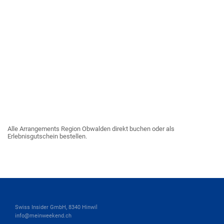
Alle Arrangements Region Obwalden direkt buchen oder als
Erlebnisgutschein bestellen.
Swiss Insider GmbH, 8340 Hinwil
info@meinweekend.ch