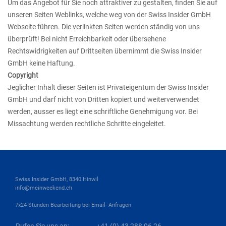
Um das Angebot für Sie noch attraktiver zu gestalten, finden Sie auf
unseren Seiten Weblinks, welche weg von der Swiss Insider GmbH
Webseite führen. Die verlinkten Seiten werden ständig von uns
überprüft! Bei nicht Erreichbarkeit oder übersehene
Rechtswidrigkeiten auf Drittseiten übernimmt die Swiss Insider
GmbH keine Haftung.
Copyright
Jeglicher Inhalt dieser Seiten ist Privateigentum der Swiss Insider
GmbH und darf nicht von Dritten kopiert und weiterverwendet
werden, ausser es liegt eine schriftliche Genehmigung vor. Bei
Missachtung werden rechtliche Schritte eingeleitet.
Swiss Insider GmbH, 8340 Hinwil
info@meinweekend.ch
7x24 Stunden Bearbeitung bei Email- Anfragen