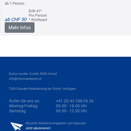
ab 1 Person
EUR 41*
Pro Person
ab CHF 50
* Richtwert
Mehr Infos
Swiss Insider GmbH, 8340 Hinwil
info@meinweekend.ch
7x24 Stunden Bearbeitung bei Email- Anfragen
Rufen Sie uns an:
+41 (0) 43 288 06 26
Montag-Freitag:
09.00 - 18.00 Uhr
Samstag:
09.00 - 12.00 Uhr
Aktuelle Weekend-Angebote und Specials
Jetzt abonnieren!