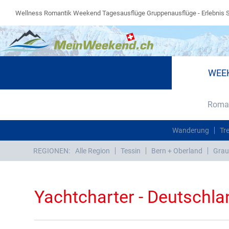
Wellness Romantik Weekend Tagesausflüge Gruppenausflüge - Erlebnis 
WEE
Roman
Wanderung
Tr
REGIONEN:
Alle Region
Tessin
Bern + Oberland
Grau
Yachtcharter - Deutschla