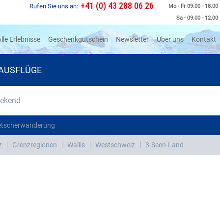
+41 (0) 43 288 06 26
Rufen Sie uns an:
Mo - Fr 09.00 - 18.00
Sa - 09.00 - 12.00
rrent)
lle Erlebnisse
Geschenkgutschein
Newsletter
Über uns
Kontakt
AUSFLÜGE
eekend
etscherwanderung
z
Grenzregionen
Wallis
Westschweiz
3-Seen-Land