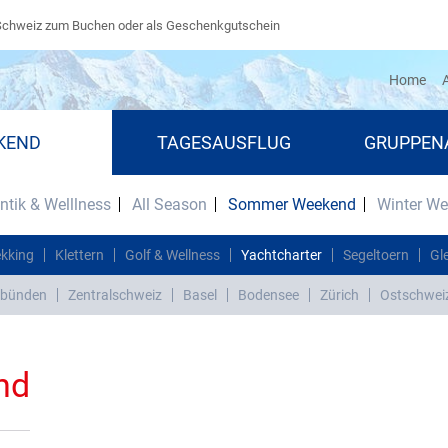
Schweiz zum Buchen oder als Geschenkgutschein
(cu
Home
A
KEND
TAGESAUSFLUG
GRUPPEN
tik & Welllness
All Season
Sommer Weekend
Winter W
ekking
Klettern
Golf & Wellness
Yachtcharter
Segeltoern
Gl
bünden
Zentralschweiz
Basel
Bodensee
Zürich
Ostschwei
nd