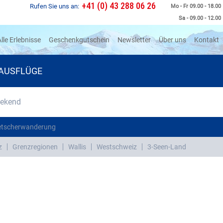
+41 (0) 43 288 06 26
Rufen Sie uns an:
Mo - Fr 09.00 - 18.00
Sa - 09.00 - 12.00
rrent)
lle Erlebnisse
Geschenkgutschein
Newsletter
Über uns
Kontakt
AUSFLÜGE
eekend
etscherwanderung
z
Grenzregionen
Wallis
Westschweiz
3-Seen-Land