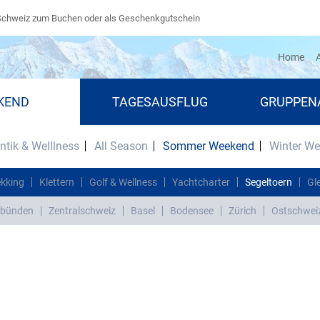
Schweiz zum Buchen oder als Geschenkgutschein
(cu
Home
A
KEND
TAGESAUSFLUG
GRUPPEN
tik & Welllness
All Season
Sommer Weekend
Winter W
ekking
Klettern
Golf & Wellness
Yachtcharter
Segeltoern
Gl
bünden
Zentralschweiz
Basel
Bodensee
Zürich
Ostschwei