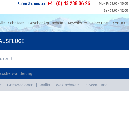
+41 (0) 43 288 06 26
Rufen Sie uns an:
Mo - Fr 09.00 - 18.00
Sa - 09.00 - 12.00
rrent)
lle Erlebnisse
Geschenkgutschein
Newsletter
Über uns
Kontakt
AUSFLÜGE
eekend
etscherwanderung
z
Grenzregionen
Wallis
Westschweiz
3-Seen-Land