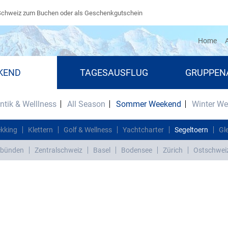
Schweiz zum Buchen oder als Geschenkgutschein
(cu
Home
A
KEND
TAGESAUSFLUG
GRUPPEN
tik & Welllness
All Season
Sommer Weekend
Winter W
ekking
Klettern
Golf & Wellness
Yachtcharter
Segeltoern
Gl
bünden
Zentralschweiz
Basel
Bodensee
Zürich
Ostschwei