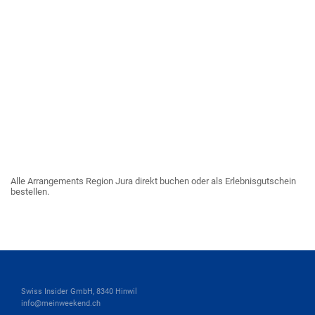
Alle Arrangements Region Jura direkt buchen oder als Erlebnisgutschein
bestellen.
Swiss Insider GmbH, 8340 Hinwil
info@meinweekend.ch