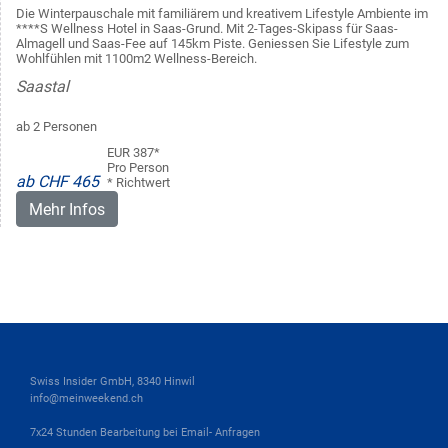
Die Winterpauschale mit familiärem und kreativem Lifestyle Ambiente im
****S Wellness Hotel in Saas-Grund. Mit 2-Tages-Skipass für Saas-
Almagell und Saas-Fee auf 145km Piste. Geniessen Sie Lifestyle zum
Wohlfühlen mit 1100m2 Wellness-Bereich.
Saastal
ab 2 Personen
EUR 387*
Pro Person
ab CHF 465
* Richtwert
Mehr Infos
Swiss Insider GmbH, 8340 Hinwil
info@meinweekend.ch
7x24 Stunden Bearbeitung bei Email- Anfragen