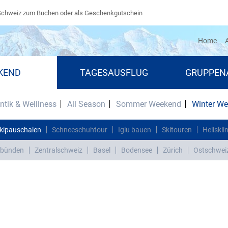
Schweiz zum Buchen oder als Geschenkgutschein
(cu
Home
A
KEND
TAGESAUSFLUG
GRUPPEN
tik & Welllness
All Season
Sommer Weekend
Winter W
kipauschalen
Schneeschuhtour
Iglu bauen
Skitouren
Heliskii
bünden
Zentralschweiz
Basel
Bodensee
Zürich
Ostschwei