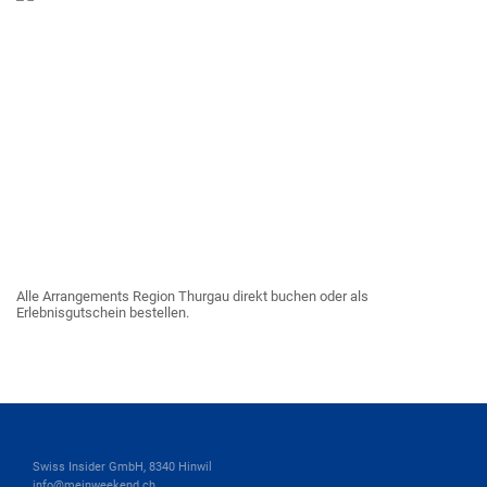
Alle Arrangements Region Thurgau direkt buchen oder als
Erlebnisgutschein bestellen.
Swiss Insider GmbH, 8340 Hinwil
info@meinweekend.ch