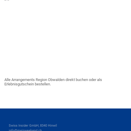
Alle Arrangements Region Obwalden direkt buchen oder als
Erlebnisgutschein bestellen.
Swiss Insider GmbH, 8340 Hinwil
info@meinweekend.ch