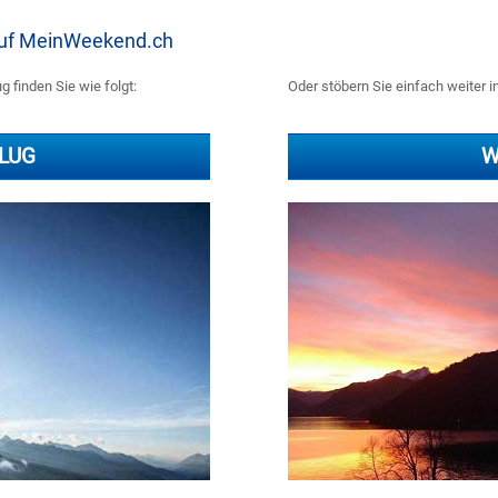
 auf MeinWeekend.ch
 finden Sie wie folgt:
Oder stöbern Sie einfach weiter in
LUG
W