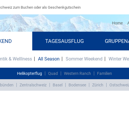
Schweiz zum Buchen oder als Geschenkgutschein
(cu
Home
A
KEND
TAGESAUSFLUG
GRUPPEN
tik & Welllness
All Season
Sommer Weekend
Winter W
Helikopterflug
Quad
Western Ranch
Familien
bünden
Zentralschweiz
Basel
Bodensee
Zürich
Ostschwei