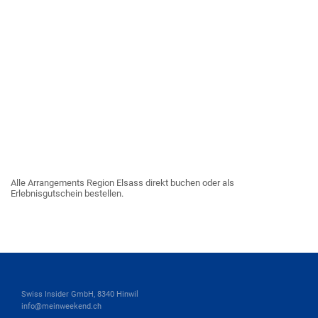
Alle Arrangements Region Elsass direkt buchen oder als
Erlebnisgutschein bestellen.
Swiss Insider GmbH, 8340 Hinwil
info@meinweekend.ch