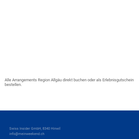
Alle Arrangements Region Allgäu direkt buchen oder als Erlebnisgutschein
bestellen.
Swiss Insider GmbH, 8340 Hinwil
info@meinweekend.ch