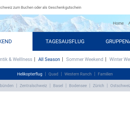
Schweiz zum Buchen oder als Geschenkgutschein
(cu
Home
A
KEND
TAGESAUSFLUG
GRUPPEN
tik & Welllness
All Season
Sommer Weekend
Winter W
Helikopterflug
Quad
Western Ranch
Familien
bünden
Zentralschweiz
Basel
Bodensee
Zürich
Ostschwei