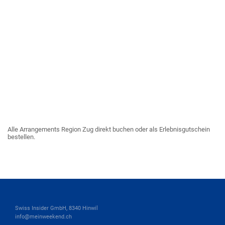
Alle Arrangements Region Zug direkt buchen oder als Erlebnisgutschein
bestellen.
Swiss Insider GmbH, 8340 Hinwil
info@meinweekend.ch