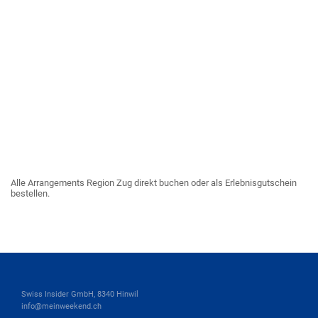
Alle Arrangements Region Zug direkt buchen oder als Erlebnisgutschein
bestellen.
Swiss Insider GmbH, 8340 Hinwil
info@meinweekend.ch