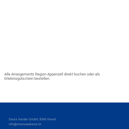
Alle Arrangements Region Appenzell direkt buchen oder als
Erlebnisgutschein bestellen.
Swiss Insider GmbH, 8340 Hinwil
info@meinweekend.ch