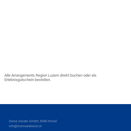
Alle Arrangements Region Luzern direkt buchen oder als
Erlebnisgutschein bestellen.
Swiss Insider GmbH, 8340 Hinwil
info@meinweekend.ch