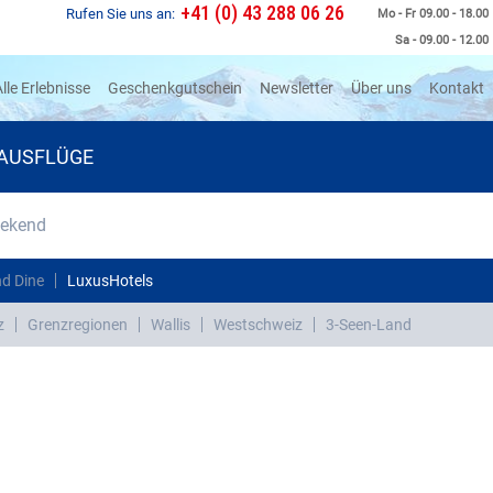
+41 (0) 43 288 06 26
Rufen Sie uns an:
Mo - Fr 09.00 - 18.00
Sa - 09.00 - 12.00
rrent)
lle Erlebnisse
Geschenkgutschein
Newsletter
Über uns
Kontakt
AUSFLÜGE
eekend
d Dine
LuxusHotels
z
Grenzregionen
Wallis
Westschweiz
3-Seen-Land