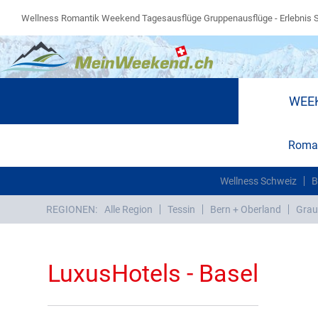
Wellness Romantik Weekend Tagesausflüge Gruppenausflüge - Erlebnis 
WEE
Roman
Wellness Schweiz
B
REGIONEN:
Alle Region
Tessin
Bern + Oberland
Grau
LuxusHotels - Basel