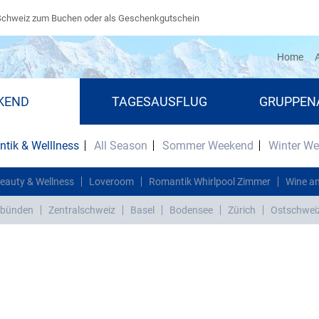
Schweiz zum Buchen oder als Geschenkgutschein
(cu
Home
A
KEND
TAGESAUSFLUG
GRUPPEN
tik & Welllness
All Season
Sommer Weekend
Winter W
eauty & Wellness
Loveroom
Romantik Whirlpool Zimmer
Wine an
bünden
Zentralschweiz
Basel
Bodensee
Zürich
Ostschwei