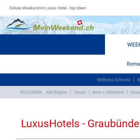
Deluxe Weekend im Luxus Hotel - top Ideen
WEE
Roman
Wellness Schweiz
B
REGIONEN:
Alle Region
Tessin
Bern + Oberland
Grau
LuxusHotels - Graubünd