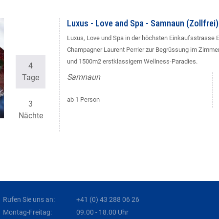
Luxus - Love and Spa - Samnaun (Zollfrei)
Luxus, Love und Spa in der höchsten Einkaufsstrasse Eur
Champagner Laurent Perrier zur Begrüssung im Zimmer, 
und 1500m2 erstklassigem Wellness-Paradies.
4
Samnaun
Tage
ab 1 Person
3
Nächte
Rufen Sie uns an:
+41 (0) 43 288 06 26
Montag-Freitag:
09.00 - 18.00 Uhr