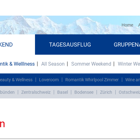
(cu
Home
A
KEND
TAGESAUSFLUG
GRUPPEN
tik & Welllness
All Season
Sommer Weekend
Winter W
eauty & Wellness
Loveroom
Romantik Whirlpool Zimmer
Wine an
bünden
Zentralschweiz
Basel
Bodensee
Zürich
Ostschwei
en