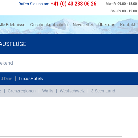
+41 (0) 43 288 06 26
Rufen Sie uns an:
Mo - Fr 09.00 - 18.00
Sa - 09.00 - 12.00
rrent)
lle Erlebnisse
Geschenkgutschein
Newsletter
Über uns
Kontakt
AUSFLÜGE
eekend
d Dine
LuxusHotels
z
Grenzregionen
Wallis
Westschweiz
3-Seen-Land