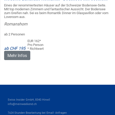
Eines der renommiertesten Häuser auf der Schweizer Bodensee-Seite.
Mit top modernen Zimmern und fantastischer Aussicht. Der Bodensee
zum Greifen nah. Sei es beim Romantik Dinner im Glaspavillon oder vom
Loveroom aus.
Romanshorn
ab 2 Personen
EUR 162*
Pro Person
ab CHF 195
* Richtwert
Mehr Infos
Swiss Insider GmbH, 8340 Hinwil
info@meinweekend.ch
7x24 Stunden Bearbeitung bei Email- Anfragen