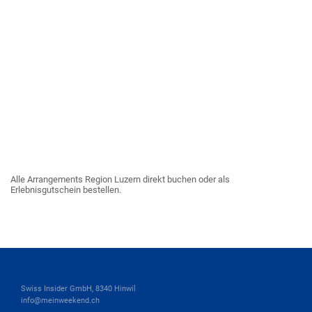
Alle Arrangements Region Luzern direkt buchen oder als
Erlebnisgutschein bestellen.
Swiss Insider GmbH, 8340 Hinwil
info@meinweekend.ch