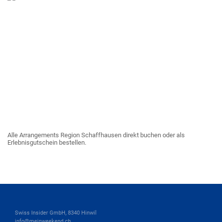
Alle Arrangements Region Schaffhausen direkt buchen oder als
Erlebnisgutschein bestellen.
Swiss Insider GmbH, 8340 Hinwil
info@meinweekend.ch