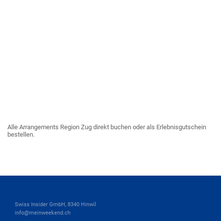
Alle Arrangements Region Zug direkt buchen oder als Erlebnisgutschein
bestellen.
Swiss Insider GmbH, 8340 Hinwil
info@meinweekend.ch