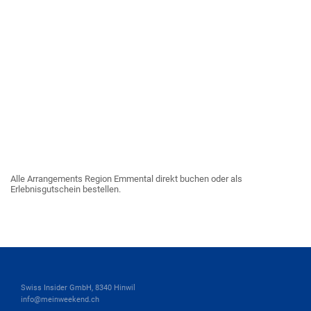
Alle Arrangements Region Emmental direkt buchen oder als
Erlebnisgutschein bestellen.
Swiss Insider GmbH, 8340 Hinwil
info@meinweekend.ch