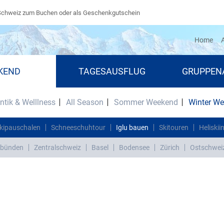
Schweiz zum Buchen oder als Geschenkgutschein
(cu
Home
A
KEND
TAGESAUSFLUG
GRUPPEN
tik & Welllness
All Season
Sommer Weekend
Winter W
kipauschalen
Schneeschuhtour
Iglu bauen
Skitouren
Heliskii
bünden
Zentralschweiz
Basel
Bodensee
Zürich
Ostschwei