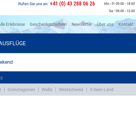
+41 (0) 43 288 06 26
Rufen Sie uns an:
Mo - Fr 09.00 - 18.00
Sa - 09.00 - 12.00
rrent)
lle Erlebnisse
Geschenkgutschein
Newsletter
Über uns
Kontakt
AUSFLÜGE
eekend
ng
z
Grenzregionen
Wallis
Westschweiz
3-Seen-Land