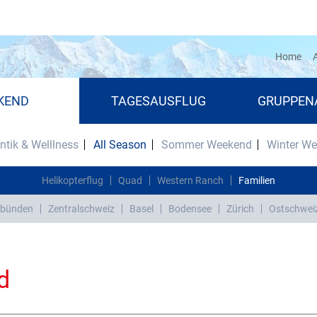
(cu
Home
A
KEND
TAGESAUSFLUG
GRUPPEN
tik & Welllness
All Season
Sommer Weekend
Winter W
Helikopterflug
Quad
Western Ranch
Familien
bünden
Zentralschweiz
Basel
Bodensee
Zürich
Ostschwei
d