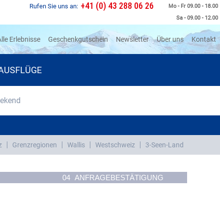
+41 (0) 43 288 06 26
Rufen Sie uns an:
Mo - Fr 09.00 - 18.00
Sa - 09.00 - 12.00
rrent)
lle Erlebnisse
Geschenkgutschein
Newsletter
Über uns
Kontakt
AUSFLÜGE
eekend
z
Grenzregionen
Wallis
Westschweiz
3-Seen-Land
04
ANFRAGEBESTÄTIGUNG