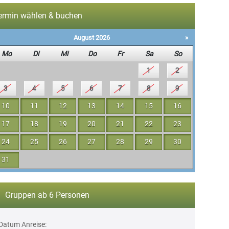
ermin wählen & buchen
August 2026
»
Mo
Di
Mi
Do
Fr
Sa
So
1
2
3
4
5
6
7
8
9
10
11
12
13
14
15
16
17
18
19
20
21
22
23
24
25
26
27
28
29
30
31
Gruppen ab 6 Personen
Datum Anreise: