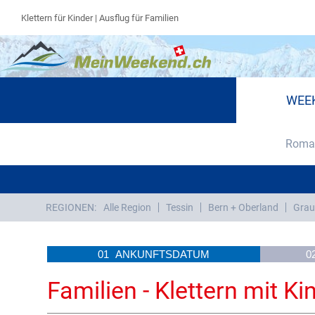
Klettern für Kinder | Ausflug für Familien
WEE
Roman
REGIONEN:
Alle Region
Tessin
Bern + Oberland
Grau
01
ANKUNFTSDATUM
0
Familien - Klettern mit Ki