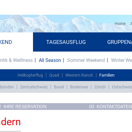
(cu
Home
A
KEND
TAGESAUSFLUG
GRUPPEN
tik & Welllness
All Season
Sommer Weekend
Winter W
Helikopterflug
Quad
Western Ranch
Familien
bünden
Zentralschweiz
Basel
Bodensee
Zürich
Ostschwei
2
IHRE RESERVATION
03
KONTAKTDATEN
ndern