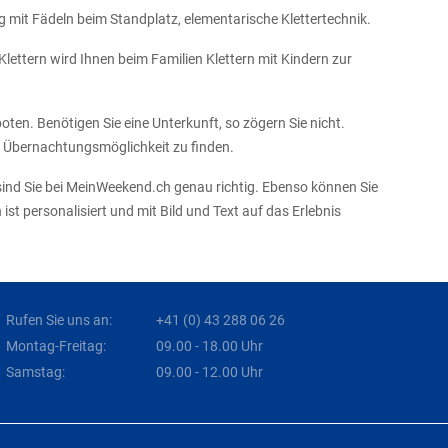
g mit Fädeln beim Standplatz, elementarische Klettertechnik.
lettern wird Ihnen beim Familien Klettern mit Kindern zur
ten. Benötigen Sie eine Unterkunft, so zögern Sie nicht.
e Übernachtungsmöglichkeit zu finden.
sind Sie bei MeinWeekend.ch genau richtig. Ebenso können Sie
t personalisiert und mit Bild und Text auf das Erlebnis
Rufen Sie uns an:
+41 (0) 43 288 06 26
Montag-Freitag:
09.00 - 18.00 Uhr
Samstag:
09.00 - 12.00 Uhr