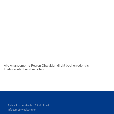
Alle Arrangements Region Obwalden direkt buchen oder als
Erlebnisgutschein bestellen.
Swiss Insider GmbH, 8340 Hinwil
info@meinweekend.ch