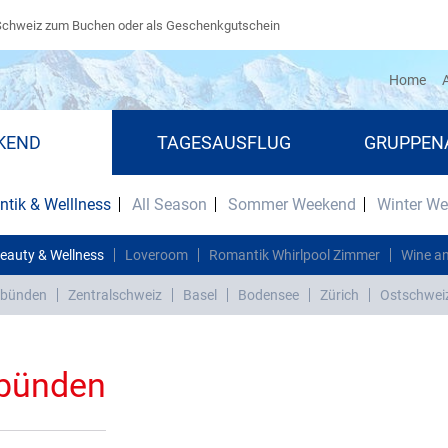
Schweiz zum Buchen oder als Geschenkgutschein
(cu
Home
A
KEND
TAGESAUSFLUG
GRUPPEN
tik & Welllness
All Season
Sommer Weekend
Winter W
eauty & Wellness
Loveroom
Romantik Whirlpool Zimmer
Wine an
bünden
Zentralschweiz
Basel
Bodensee
Zürich
Ostschwei
ubünden