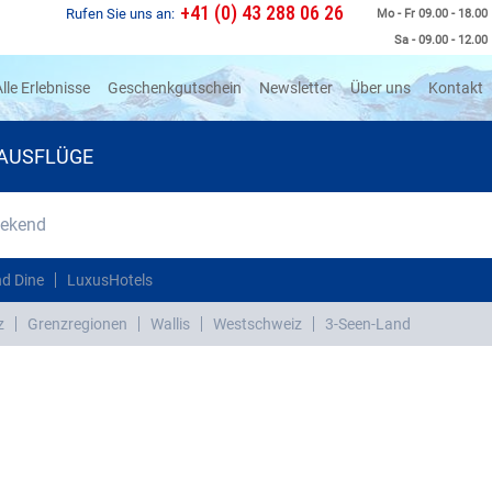
+41 (0) 43 288 06 26
Rufen Sie uns an:
Mo - Fr 09.00 - 18.00
Sa - 09.00 - 12.00
rrent)
lle Erlebnisse
Geschenkgutschein
Newsletter
Über uns
Kontakt
AUSFLÜGE
eekend
d Dine
LuxusHotels
z
Grenzregionen
Wallis
Westschweiz
3-Seen-Land