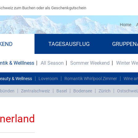
Schweiz zum Buchen oder als Geschenkgutschein
(cu
Home
A
KEND
TAGESAUSFLUG
GRUPPEN
tik & Welllness
All Season
Sommer Weekend
Winter W
eauty & Wellness
Loveroom
Romantik Whirlpool Zimmer
Wine an
bünden
Zentralschweiz
Basel
Bodensee
Zürich
Ostschwei
dnerland