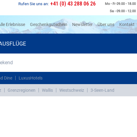
+41 (0) 43 288 06 26
Rufen Sie uns an:
Mo - Fr 09.00 - 18.00
Sa - 09.00 - 12.00
rrent)
lle Erlebnisse
Geschenkgutschein
Newsletter
Über uns
Kontakt
AUSFLÜGE
eekend
d Dine
LuxusHotels
z
Grenzregionen
Wallis
Westschweiz
3-Seen-Land