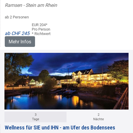
Ramsen - Stein am Rhein
ab 2 Personen
EUR 204*
Pro Person
ab CHF 245
* Richtwert
Mehr Infos
3
2
Tage
Nächte
Wellness für SIE und IHN - am Ufer des Bodensees