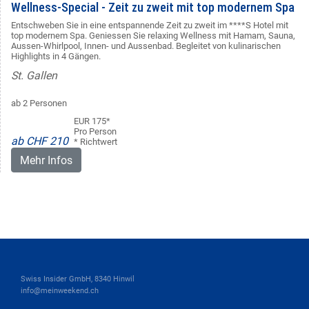
Wellness-Special - Zeit zu zweit mit top modernem Spa
Entschweben Sie in eine entspannende Zeit zu zweit im ****S Hotel mit
top modernem Spa. Geniessen Sie relaxing Wellness mit Hamam, Sauna,
Aussen-Whirlpool, Innen- und Aussenbad. Begleitet von kulinarischen
Highlights in 4 Gängen.
St. Gallen
ab 2 Personen
EUR 175*
Pro Person
ab CHF 210
* Richtwert
Mehr Infos
Swiss Insider GmbH, 8340 Hinwil
info@meinweekend.ch