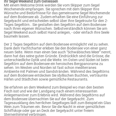
Ihr Segel Weekend zum Geniessen
Mit einem Welcome Drink werden Sie vom Skipper zum Segel
Wochenende empfangen. Sie sprechen mit dem Skipper Ihre
Wünsche und Bedürfnisse für das gemeinsame Segel Wochenende
auf dem Bodensee ab. Zudem erhalten Sie eine Einführung zur
Segelyacht und entscheiden selbst über Ihre Segelroute für den 2-
Tages Segeltörn.. Sie gestalten den Segeltörn auf dem Bodensee
nach Ihren eigenen Wünschen. Selbstverständlich können Sie am
Segel Weekend auch selbst Hand anlegen, - oder einfach Ihre Seele
baumeln lassen.
Der 2 Tages Segeltörn auf dem Bodensee ermöglicht viel zu sehen.
Dank dem Yachtcharter erleben Sie den Bodensee von einer ganz
neuen Seite. Wenn man einen See auch "Schwäbisches Meer" nennt,
dann hat das seine guten Gründe. Eindrücklich sind die Grösse, die
unterschiedliche Optik und die Weite. Im Osten und Süden ist beim
Segeltörn auf dem Bodensee ein heroisches Bergpanorama zu
sehen. Im Westen und Norden ist fast schon mediterranes
Ambiente mit Palmen und Sandstränden. Während des Segeltörns
auf dem Bodensee entdecken Sie idyllischen Buchten, verträumte
Häfen und Städtchen sowie gemütliche Restaurants.
Sie erfahren an dem Weekend zum Beispiel wo man den besten
Fisch isst und wie der Landgang nach einem interessanten
Anlegemanöver zum Erlebnis wird. Während des Segeltörns auf
dem Bodensee übernachten Sie auf der Segelyacht. Zum
Tagesausklang des herrlichen Segeltages lädt zum Beispiel ein Glas
Wein zum Träumen ein. Bevor Sie die Nacht in einer gemütlichen
Schiffskoje oder gar an Deck der Segelyacht unter freiem
Sternenhimmel verbringen.