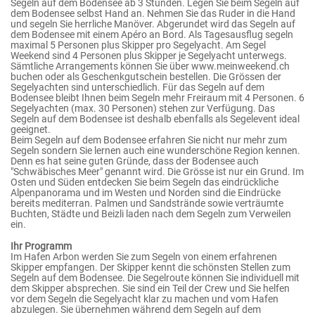
Segeln auf dem Bodensee ab 3 Stunden. Legen Sie beim Segeln auf
dem Bodensee selbst Hand an. Nehmen Sie das Ruder in die Hand
und segeln Sie herrliche Manöver. Abgerundet wird das Segeln auf
dem Bodensee mit einem Apéro an Bord. Als Tagesausflug segeln
maximal 5 Personen plus Skipper pro Segelyacht. Am Segel
Weekend sind 4 Personen plus Skipper je Segelyacht unterwegs.
Sämtliche Arrangements können Sie über www.meinweekend.ch
buchen oder als Geschenkgutschein bestellen. Die Grössen der
Segelyachten sind unterschiedlich. Für das Segeln auf dem
Bodensee bleibt Ihnen beim Segeln mehr Freiraum mit 4 Personen. 6
Segelyachten (max. 30 Personen) stehen zur Verfügung. Das
Segeln auf dem Bodensee ist deshalb ebenfalls als Segelevent ideal
geeignet.
Beim Segeln auf dem Bodensee erfahren Sie nicht nur mehr zum
Segeln sondern Sie lernen auch eine wunderschöne Region kennen.
Denn es hat seine guten Gründe, dass der Bodensee auch
"Schwäbisches Meer" genannt wird. Die Grösse ist nur ein Grund. Im
Osten und Süden entdecken Sie beim Segeln das eindrückliche
Alpenpanorama und im Westen und Norden sind die Eindrücke
bereits mediterran. Palmen und Sandstrände sowie verträumte
Buchten, Städte und Beizli laden nach dem Segeln zum Verweilen
ein.
Ihr Programm
Im Hafen Arbon werden Sie zum Segeln von einem erfahrenen
Skipper empfangen. Der Skipper kennt die schönsten Stellen zum
Segeln auf dem Bodensee. Die Segelroute können Sie individuell mit
dem Skipper absprechen. Sie sind ein Teil der Crew und Sie helfen
vor dem Segeln die Segelyacht klar zu machen und vom Hafen
abzulegen. Sie übernehmen während dem Segeln auf dem