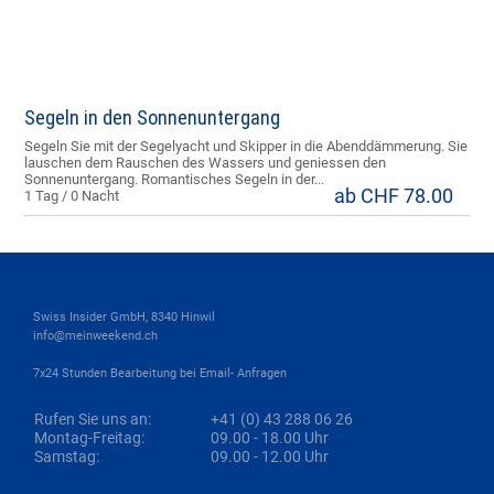
Segeln in den Sonnenuntergang
Segeln Sie mit der Segelyacht und Skipper in die Abenddämmerung. Sie
lauschen dem Rauschen des Wassers und geniessen den
Sonnenuntergang. Romantisches Segeln in der...
ab CHF 78.00
1 Tag / 0 Nacht
Swiss Insider GmbH, 8340 Hinwil
info@meinweekend.ch
7x24 Stunden Bearbeitung bei Email- Anfragen
Rufen Sie uns an:
+41 (0) 43 288 06 26
Montag-Freitag:
09.00 - 18.00 Uhr
Samstag:
09.00 - 12.00 Uhr