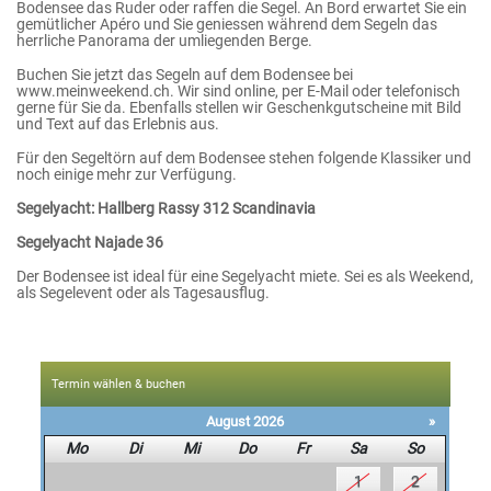
Bodensee das Ruder oder raffen die Segel. An Bord erwartet Sie ein
gemütlicher Apéro und Sie geniessen während dem Segeln das
herrliche Panorama der umliegenden Berge.
Buchen Sie jetzt das Segeln auf dem Bodensee bei
www.meinweekend.ch. Wir sind online, per E-Mail oder telefonisch
gerne für Sie da. Ebenfalls stellen wir Geschenkgutscheine mit Bild
und Text auf das Erlebnis aus.
Für den Segeltörn auf dem Bodensee stehen folgende Klassiker und
noch einige mehr zur Verfügung.
Segelyacht: Hallberg Rassy 312 Scandinavia
Segelyacht Najade 36
Der Bodensee ist ideal für eine Segelyacht miete. Sei es als Weekend,
als Segelevent oder als Tagesausflug.
Termin wählen & buchen
August 2026
»
Mo
Di
Mi
Do
Fr
Sa
So
1
2