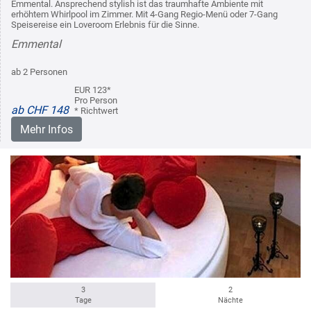
Emmental. Ansprechend stylish ist das traumhafte Ambiente mit
erhöhtem Whirlpool im Zimmer. Mit 4-Gang Regio-Menü oder 7-Gang
Speisereise ein Loveroom Erlebnis für die Sinne.
Emmental
ab 2 Personen
EUR 123*
Pro Person
ab CHF 148
* Richtwert
Mehr Infos
3
2
Tage
Nächte