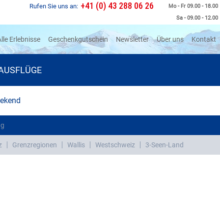
+41 (0) 43 288 06 26
Rufen Sie uns an:
Mo - Fr 09.00 - 18.00
Sa - 09.00 - 12.00
rrent)
lle Erlebnisse
Geschenkgutschein
Newsletter
Über uns
Kontakt
AUSFLÜGE
eekend
ng
z
Grenzregionen
Wallis
Westschweiz
3-Seen-Land