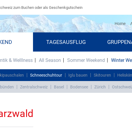
Schweiz zum Buchen oder als Geschenkgutschein
(cu
Home
A
KEND
TAGESAUSFLUG
GRUPPEN
tik & Welllness
All Season
Sommer Weekend
Winter W
kipauschalen
Schneeschuhtour
Iglu bauen
Skitouren
Heliskii
bünden
Zentralschweiz
Basel
Bodensee
Zürich
Ostschwei
arzwald