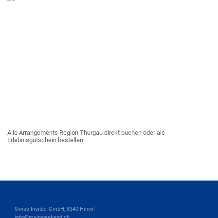
Alle Arrangements Region Thurgau direkt buchen oder als
Erlebnisgutschein bestellen.
Swiss Insider GmbH, 8340 Hinwil
info@meinweekend.ch