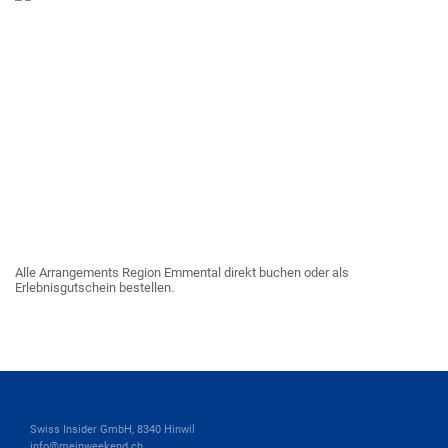
Alle Arrangements Region Emmental direkt buchen oder als
Erlebnisgutschein bestellen.
Swiss Insider GmbH, 8340 Hinwil
info@meinweekend.ch