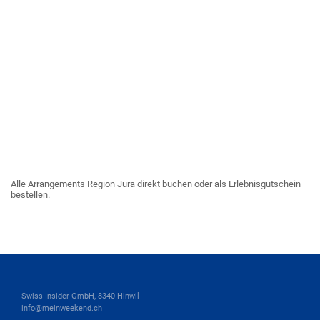
Alle Arrangements Region Jura direkt buchen oder als Erlebnisgutschein
bestellen.
Swiss Insider GmbH, 8340 Hinwil
info@meinweekend.ch