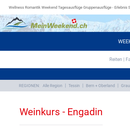
Wellness Romantik Weekend Tagesausflüge Gruppenausflüge - Erlebnis 
WEE
Reiten | F
REGIONEN:
Alle Region
Tessin
Bern + Oberland
Grau
Weinkurs - Engadin