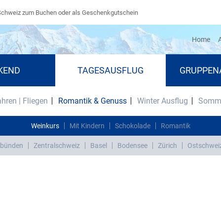
Schweiz zum Buchen oder als Geschenkgutschein
(cu
Home
A
KEND
TAGESAUSFLUG
GRUPPEN
ahren | Fliegen
Romantik & Genuss
Winter Ausflug
Somme
Weinkurs
Mit Kindern
Schokolade
Romantik
bünden
Zentralschweiz
Basel
Bodensee
Zürich
Ostschwei