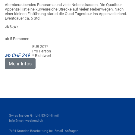
Atemberaubendes Panorama und viele Nebenstrassen. Die Quadtour
Appenzell ist eine kurvenreiche Strecke auf vielen Nebenwegen. Nach
einer kleinen Einführung startet die Quad Tagestour ins Appenzellerland.
Eventdauer ca. 5 Std.
Arbon
ab 5 Personen
EUR 207*
Pro Person
ab CHF 249
* Richtwert
Mehr Infos
Swiss Insider GmbH, 8340 Hinwil
info@meinweekend.ch
7x24 Stunden Bearbeitung bei Email- Anfragen