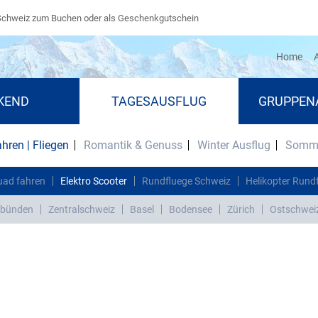
Schweiz zum Buchen oder als Geschenkgutschein
(cu
Home
A
KEND
TAGESAUSFLUG
GRUPPEN
ahren | Fliegen
Romantik & Genuss
Winter Ausflug
Somme
uad fahren
Elektro Scooter
Rundfluege Schweiz
Helikopter Rund
bünden
Zentralschweiz
Basel
Bodensee
Zürich
Ostschwei