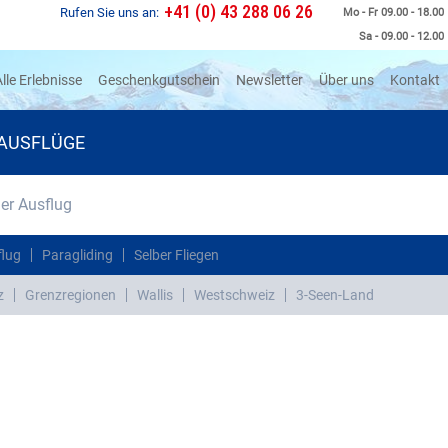
+41 (0) 43 288 06 26
Rufen Sie uns an:
Mo - Fr 09.00 - 18.00
Sa - 09.00 - 12.00
rrent)
lle Erlebnisse
Geschenkgutschein
Newsletter
Über uns
Kontakt
AUSFLÜGE
r Ausflug
flug
Paragliding
Selber Fliegen
z
Grenzregionen
Wallis
Westschweiz
3-Seen-Land