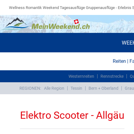
Wellness Romantik Weekend Tagesausflüge Gruppenausflüge - Erlebnis 
WEE
Reiten | F
Westernreiten
Rennstrecke
Q
REGIONEN:
Alle Region
Tessin
Bern + Oberland
Grau
Elektro Scooter - Allgäu