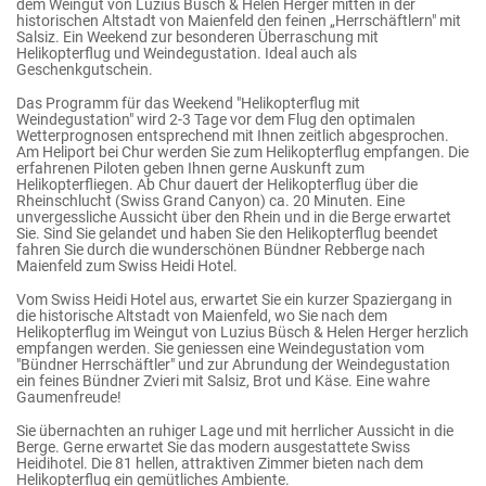
dem Weingut von Luzius Büsch & Helen Herger mitten in der
historischen Altstadt von Maienfeld den feinen „Herrschäftlern" mit
Salsiz. Ein Weekend zur besonderen Überraschung mit
Helikopterflug und Weindegustation. Ideal auch als
Geschenkgutschein.
Das Programm für das Weekend "Helikopterflug mit
Weindegustation" wird 2-3 Tage vor dem Flug den optimalen
Wetterprognosen entsprechend mit Ihnen zeitlich abgesprochen.
Am Heliport bei Chur werden Sie zum Helikopterflug empfangen. Die
erfahrenen Piloten geben Ihnen gerne Auskunft zum
Helikopterfliegen. Ab Chur dauert der Helikopterflug über die
Rheinschlucht (Swiss Grand Canyon) ca. 20 Minuten. Eine
unvergessliche Aussicht über den Rhein und in die Berge erwartet
Sie. Sind Sie gelandet und haben Sie den Helikopterflug beendet
fahren Sie durch die wunderschönen Bündner Rebberge nach
Maienfeld zum Swiss Heidi Hotel.
Vom Swiss Heidi Hotel aus, erwartet Sie ein kurzer Spaziergang in
die historische Altstadt von Maienfeld, wo Sie nach dem
Helikopterflug im Weingut von Luzius Büsch & Helen Herger herzlich
empfangen werden. Sie geniessen eine Weindegustation vom
"Bündner Herrschäftler" und zur Abrundung der Weindegustation
ein feines Bündner Zvieri mit Salsiz, Brot und Käse. Eine wahre
Gaumenfreude!
Sie übernachten an ruhiger Lage und mit herrlicher Aussicht in die
Berge. Gerne erwartet Sie das modern ausgestattete Swiss
Heidihotel. Die 81 hellen, attraktiven Zimmer bieten nach dem
Helikopterflug ein gemütliches Ambiente.