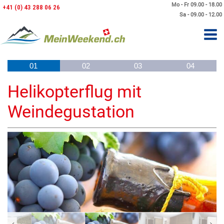
Mo - Fr 09.00 - 18.00
+41 (0) 43 288 06 26
Sa - 09.00 - 12.00
01
02
03
04
Helikopterflug mit
Weindegustation