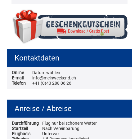
Kontaktdaten
Online
Datum wählen
E-mail
info@meinweekend.ch
Telefon
+41 (0)43 288 06 26
Anreise / Abreise
Durchführung
Flug nur bei schönem Wetter
Startzeit
Nach Vereinbarung
Flugbasis
Untervaz
Teilneher
4-5 Personen koordiniert