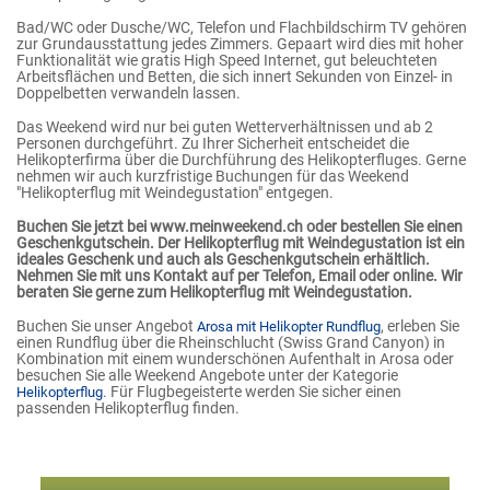
Bad/WC oder Dusche/WC, Telefon und Flachbildschirm TV gehören
zur Grundausstattung jedes Zimmers. Gepaart wird dies mit hoher
Funktionalität wie gratis High Speed Internet, gut beleuchteten
Arbeitsflächen und Betten, die sich innert Sekunden von Einzel- in
Doppelbetten verwandeln lassen.
Das Weekend wird nur bei guten Wetterverhältnissen und ab 2
Personen durchgeführt. Zu Ihrer Sicherheit entscheidet die
Helikopterfirma über die Durchführung des Helikopterfluges. Gerne
nehmen wir auch kurzfristige Buchungen für das Weekend
"Helikopterflug mit Weindegustation" entgegen.
Buchen Sie jetzt bei www.meinweekend.ch oder bestellen Sie einen
Geschenkgutschein.
Der Helikopterflug mit Weindegustation ist ein
ideales Geschenk und auch als Geschenkgutschein erhältlich.
Nehmen Sie mit uns Kontakt auf per Telefon, Email oder online. Wir
beraten Sie gerne zum Helikopterflug mit Weindegustation.
Buchen Sie unser Angebot
, erleben Sie
Arosa mit Helikopter Rundflug
einen Rundflug über die Rheinschlucht (Swiss Grand Canyon) in
Kombination mit einem wunderschönen Aufenthalt in Arosa oder
besuchen Sie alle Weekend Angebote unter der Kategorie
. Für Flugbegeisterte werden Sie sicher einen
Helikopterflug
passenden Helikopterflug finden.