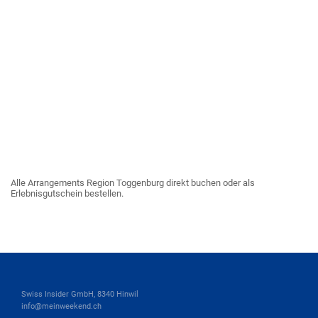
Alle Arrangements Region Toggenburg direkt buchen oder als
Erlebnisgutschein bestellen.
Swiss Insider GmbH, 8340 Hinwil
info@meinweekend.ch