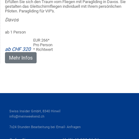
Erfüllen Sie sich den Traum vom Fliegen mit Paragliding in Davos. Sie
gestalten das Gleitschirmfliegen individuell mit Ihrem persönlichen
Piloten. Paragliding für VIP's.
Davos
ab 1 Person
EUR 266*
Pro Person
ab CHF 320
* Richtwert
Mehr Infos
Swiss Insider GmbH, 8340 Hinwil
info@meinweekend.ch
7x24 Stunden Bearbeitung bei Email- Anfragen