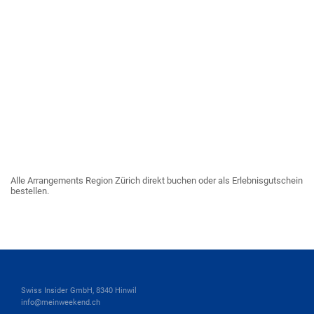
Alle Arrangements Region Zürich direkt buchen oder als Erlebnisgutschein
bestellen.
Swiss Insider GmbH, 8340 Hinwil
info@meinweekend.ch