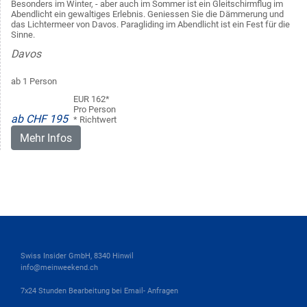
Besonders im Winter, - aber auch im Sommer ist ein Gleitschirmflug im
Abendlicht ein gewaltiges Erlebnis. Geniessen Sie die Dämmerung und
das Lichtermeer von Davos. Paragliding im Abendlicht ist ein Fest für die
Sinne.
Davos
ab 1 Person
EUR 162*
Pro Person
ab CHF 195
* Richtwert
Mehr Infos
Swiss Insider GmbH, 8340 Hinwil
info@meinweekend.ch
7x24 Stunden Bearbeitung bei Email- Anfragen