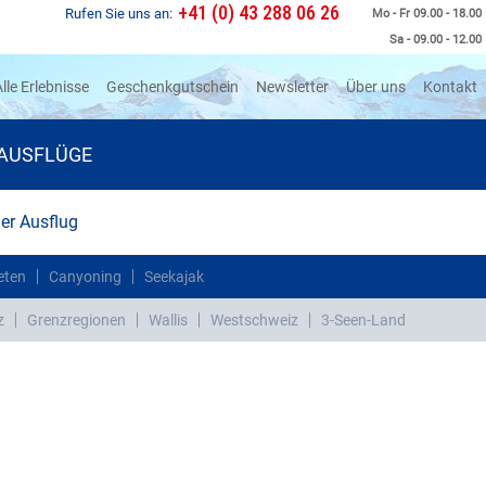
+41 (0) 43 288 06 26
Rufen Sie uns an:
Mo - Fr 09.00 - 18.00
Sa - 09.00 - 12.00
rrent)
lle Erlebnisse
Geschenkgutschein
Newsletter
Über uns
Kontakt
AUSFLÜGE
r Ausflug
eten
Canyoning
Seekajak
z
Grenzregionen
Wallis
Westschweiz
3-Seen-Land