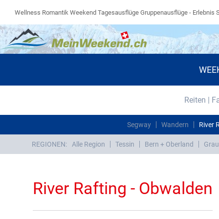
Wellness Romantik Weekend Tagesausflüge Gruppenausflüge - Erlebnis 
WEE
Reiten | F
Segway
Wandern
River 
REGIONEN:
Alle Region
Tessin
Bern + Oberland
Grau
River Rafting - Obwalden