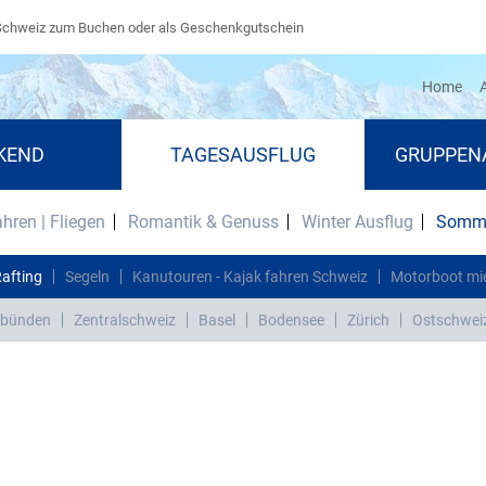
Schweiz zum Buchen oder als Geschenkgutschein
(cu
Home
A
KEND
TAGESAUSFLUG
GRUPPEN
ahren | Fliegen
Romantik & Genuss
Winter Ausflug
Somme
Rafting
Segeln
Kanutouren - Kajak fahren Schweiz
Motorboot mi
bünden
Zentralschweiz
Basel
Bodensee
Zürich
Ostschwei